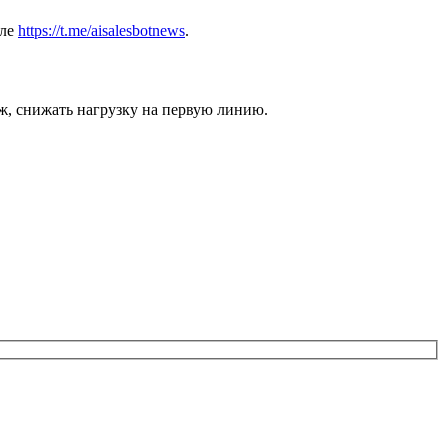
але
https://t.me/aisalesbotnews
.
аж, снижать нагрузку на первую линию.