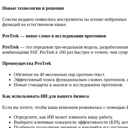
Новые технологии и решения
Совсем недавно появились инструменты на основе нейронных с
функций на естественном языке.
ProTrek — новое слово в исследовании протеинов
ProTrek
— это передовая три-модальная модель, разработанная
комбинациям SSF. ProTrek в 100 раз быстрее и точнее, чем су
Преимущества ProTrek
Обучение на 40 миллионах пар протеин-текст.
Эффективный поиск функционально схожих протеинов, не
Новые стандарты в анализе и исследовании протеинов.
Как использовать ИИ для вашего бизнеса
Если вы хотите, чтобы ваша компания развивалась с помощью И
Определите, как ИИ может изменить вашу работу.
Выберите ключевые показатели эффективности (KPI), кот
Подберите подходящее решение и внедряйте его постепе