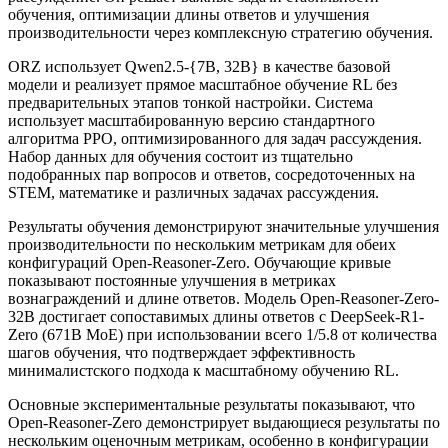
обучения, оптимизации длины ответов и улучшения
производительности через комплексную стратегию обучения.
ORZ использует Qwen2.5-{7B, 32B} в качестве базовой
модели и реализует прямое масштабное обучение RL без
предварительных этапов тонкой настройки. Система
использует масштабированную версию стандартного
алгоритма PPO, оптимизированного для задач рассуждения.
Набор данных для обучения состоит из тщательно
подобранных пар вопросов и ответов, сосредоточенных на
STEM, математике и различных задачах рассуждения.
Результаты обучения демонстрируют значительные улучшения
производительности по нескольким метрикам для обеих
конфигураций Open-Reasoner-Zero. Обучающие кривые
показывают постоянные улучшения в метриках
вознаграждений и длине ответов. Модель Open-Reasoner-Zero-
32B достигает сопоставимых длины ответов с DeepSeek-R1-
Zero (671B MoE) при использовании всего 1/5.8 от количества
шагов обучения, что подтверждает эффективность
минималистского подхода к масштабному обучению RL.
Основные экспериментальные результаты показывают, что
Open-Reasoner-Zero демонстрирует выдающиеся результаты по
нескольким оценочным метрикам, особенно в конфигурации