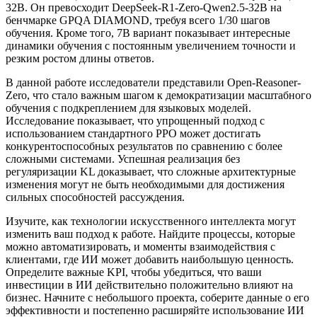
32B. Он превосходит DeepSeek-R1-Zero-Qwen2.5-32B на
бенчмарке GPQA DIAMOND, требуя всего 1/30 шагов
обучения. Кроме того, 7B вариант показывает интересные
динамики обучения с постоянным увеличением точности и
резким ростом длины ответов.
В данной работе исследователи представили Open-Reasoner-
Zero, что стало важным шагом к демократизации масштабного
обучения с подкреплением для языковых моделей.
Исследование показывает, что упрощенный подход с
использованием стандартного PPO может достигать
конкурентоспособных результатов по сравнению с более
сложными системами. Успешная реализация без
регуляризации KL доказывает, что сложные архитектурные
изменения могут не быть необходимыми для достижения
сильных способностей рассуждения.
Изучите, как технологии искусственного интеллекта могут
изменить ваш подход к работе. Найдите процессы, которые
можно автоматизировать, и моменты взаимодействия с
клиентами, где ИИ может добавить наибольшую ценность.
Определите важные KPI, чтобы убедиться, что ваши
инвестиции в ИИ действительно положительно влияют на
бизнес. Начните с небольшого проекта, соберите данные о его
эффективности и постепенно расширяйте использование ИИ