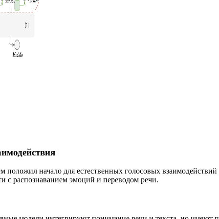
аимодействия
м положил начало для естественных голосовых взаимодействий 
сти с распознаванием эмоций и переводом речи.
вные модели интегрируют понимание речи и текста, но имеют 