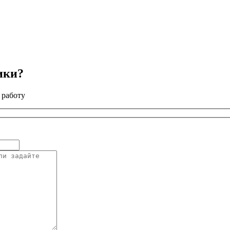
ики?
 работу