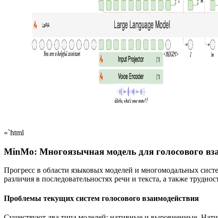
«`html
MinMo: Многоязычная модель для голосового вз
Прогресс в области языковых моделей и многомодальных систе
различия в последовательностях речи и текста, а также трудно
Проблемы текущих систем голосового взаимодействия
Существуют два типа моделей: нативные и выровненные. Нати