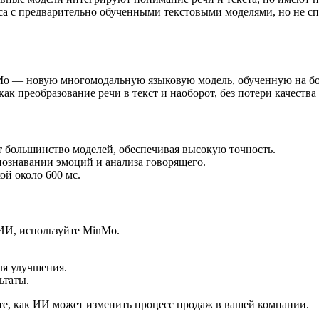
 с предварительно обученными текстовыми моделями, но не сп
Mo — новую многомодальную языковую модель, обученную на бол
ак преобразование речи в текст и наоборот, без потери качества 
 большинство моделей, обеспечивая высокую точность.
ознавании эмоций и анализа говорящего.
ой около 600 мс.
 ИИ, используйте MinMo.
ля улучшения.
ьтаты.
е, как ИИ может изменить процесс продаж в вашей компании.