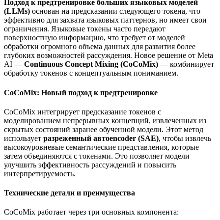
Подход к предтренировке больших языковых моделей
(LLMs)
основан на предсказании следующего токена, что
эффективно для захвата языковых паттернов, но имеет свои
ограничения. Языковые токены часто передают
поверхностную информацию, что требует от моделей
обработки огромного объема данных для развития более
глубоких возможностей рассуждения. Новое решение от Meta
AI —
Continuous Concept Mixing (CoCoMix)
— комбинирует
обработку токенов с концептуальным пониманием.
CoCoMix: Новый подход к предтренировке
CoCoMix интегрирует предсказание токенов с
моделированием непрерывных концепций, извлеченных из
скрытых состояний заранее обученной модели. Этот метод
использует
разреженный автоencoder (SAE)
, чтобы извлечь
высокоуровневые семантические представления, которые
затем объединяются с токенами. Это позволяет модели
улучшить эффективность рассуждений и повысить
интерпретируемость.
Технические детали и преимущества
CoCoMix работает через три основных компонента: