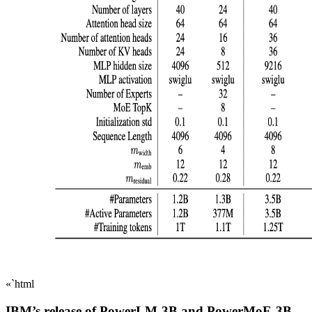
«`html
IBM’s release of PowerLM-3B and PowerMoE-3B