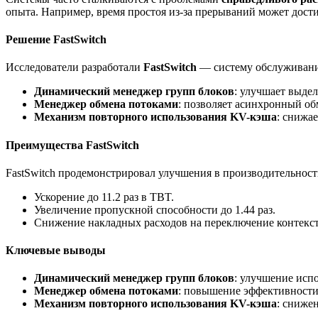
опыта. Например, время простоя из-за прерываний может дости
Решение FastSwitch
Исследователи разработали
FastSwitch
— систему обслуживани
Динамический менеджер групп блоков
: улучшает выдел
Менеджер обмена потоками
: позволяет асинхронный о
Механизм повторного использования KV-кэша
: снижа
Преимущества FastSwitch
FastSwitch продемонстрировал улучшения в производительност
Ускорение до 11.2 раз в TBT.
Увеличение пропускной способности до 1.44 раз.
Снижение накладных расходов на переключение контекста
Ключевые выводы
Динамический менеджер групп блоков
: улучшение исп
Менеджер обмена потоками
: повышение эффективности 
Механизм повторного использования KV-кэша
: сниже