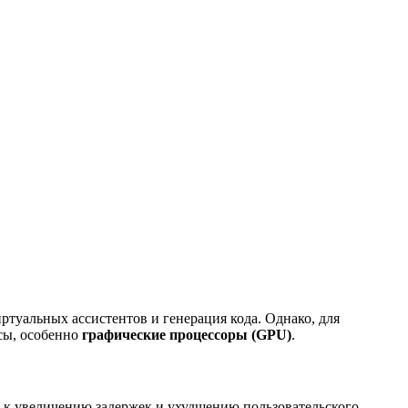
ртуальных ассистентов и генерация кода. Однако, для
сы, особенно
графические процессоры (GPU)
.
 к увеличению задержек и ухудшению пользовательского