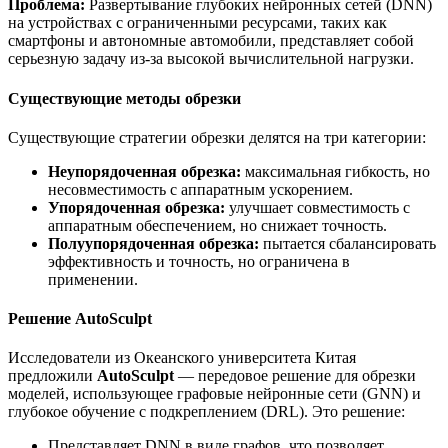
Проблема:
Развертывание глубоких нейронных сетей (DNN)
на устройствах с ограниченными ресурсами, таких как
смартфоны и автономные автомобили, представляет собой
серьезную задачу из-за высокой вычислительной нагрузки.
Существующие методы обрезки
Существующие стратегии обрезки делятся на три категории:
Неупорядоченная обрезка:
максимальная гибкость, но
несовместимость с аппаратным ускорением.
Упорядоченная обрезка:
улучшает совместимость с
аппаратным обеспечением, но снижает точность.
Полуупорядоченная обрезка:
пытается сбалансировать
эффективность и точность, но ограничена в
применении.
Решение AutoSculpt
Исследователи из Океанского университета Китая
предложили
AutoSculpt
— передовое решение для обрезки
моделей, использующее графовые нейронные сети (GNN) и
глубокое обучение с подкреплением (DRL). Это решение:
Представляет DNN в виде графов, что позволяет