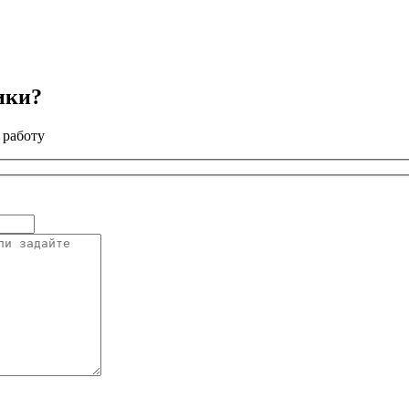
ики?
 работу