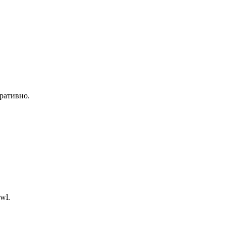
ративно.
wl.