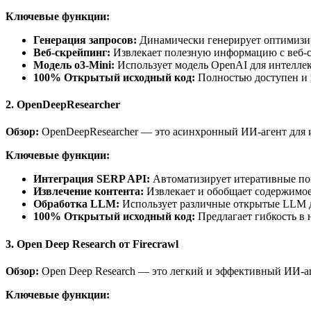
Ключевые функции:
Генерация запросов:
Динамически генерирует оптимизи
Веб-скрейпинг:
Извлекает полезную информацию с веб-с
Модель o3-Mini:
Использует модель OpenAI для интеллек
100% Открытый исходный код:
Полностью доступен и
2. OpenDeepResearcher
Обзор:
OpenDeepResearcher — это асинхронный ИИ-агент для и
Ключевые функции:
Интеграция SERP API:
Автоматизирует итеративные по
Извлечение контента:
Извлекает и обобщает содержимое
Обработка LLM:
Использует различные открытые LLM д
100% Открытый исходный код:
Предлагает гибкость в 
3. Open Deep Research от Firecrawl
Обзор:
Open Deep Research — это легкий и эффективный ИИ-аге
Ключевые функции: