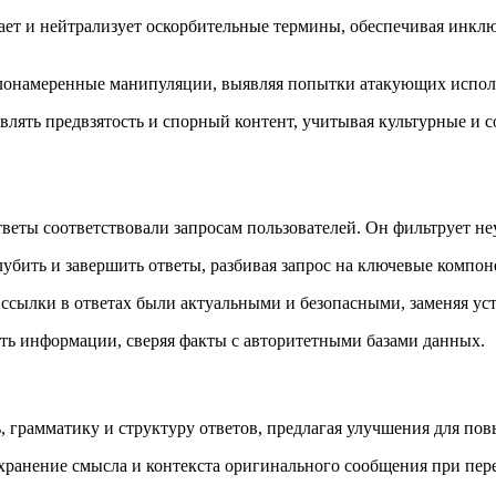
ет и нейтрализует оскорбительные термины, обеспечивая инклю
лонамеренные манипуляции, выявляя попытки атакующих исполь
влять предвзятость и спорный контент, учитывая культурные и 
тветы соответствовали запросам пользователей. Он фильтрует н
убить и завершить ответы, разбивая запрос на ключевые компон
 ссылки в ответах были актуальными и безопасными, заменяя ус
ть информации, сверяя факты с авторитетными базами данных.
, грамматику и структуру ответов, предлагая улучшения для по
хранение смысла и контекста оригинального сообщения при пер