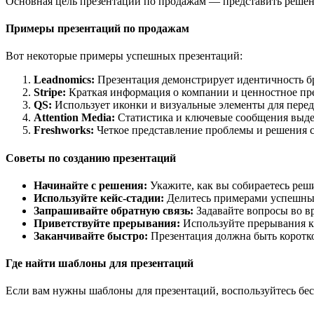
Основная цель презентации по продажам — представить решени
Примеры презентаций по продажам
Вот некоторые примеры успешных презентаций:
Leadnomics:
Презентация демонстрирует идентичность б
Stripe:
Краткая информация о компании и ценностное пр
QS:
Использует иконки и визуальные элементы для перед
Attention Media:
Статистика и ключевые сообщения выде
Freshworks:
Четкое представление проблемы и решения 
Советы по созданию презентаций
Начинайте с решения:
Укажите, как вы собираетесь реш
Используйте кейс-стадии:
Делитесь примерами успешных
Запрашивайте обратную связь:
Задавайте вопросы во в
Приветствуйте прерывания:
Используйте прерывания к
Заканчивайте быстро:
Презентация должна быть коротко
Где найти шаблоны для презентаций
Если вам нужны шаблоны для презентаций, воспользуйтесь бес