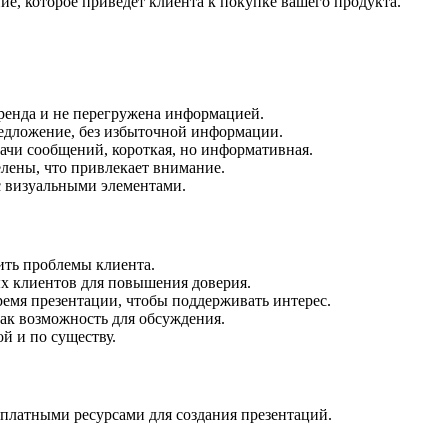
е, которое приведет клиента к покупке вашего продукта.
ренда и не перегружена информацией.
едложение, без избыточной информации.
ачи сообщений, короткая, но информативная.
лены, что привлекает внимание.
с визуальными элементами.
ить проблемы клиента.
 клиентов для повышения доверия.
ремя презентации, чтобы поддерживать интерес.
ак возможность для обсуждения.
й и по существу.
платными ресурсами для создания презентаций.