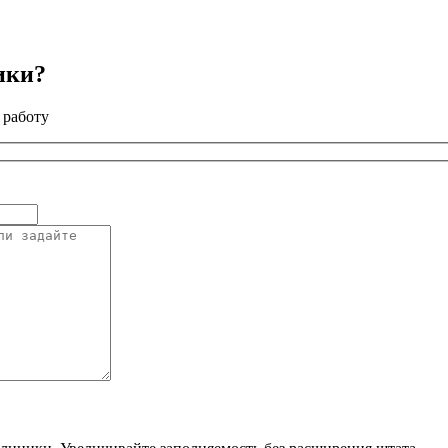
ики?
 работу