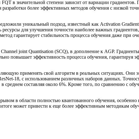
и FQT в значительной степени зависит от вариации градиентов.
ля разработки более эффективных методов обучения с низкой то
дложили уникальный подход, известный как Activation Gradient 
 ресурсы для улучшения точности наиболее важных градиентов,
 метод гарантирует стабильность процесса обучения даже при оч
Channel joint Quantisation (SCQ), в дополнение к AGP. Градиен
льно повышает эффективность процесса обучения, гарантируя э
воляющую применять свой алгоритм в реальных ситуациях. Они 
ResNet-18, с использованием различных наборов данных. Точно
 в среднем составляя около 6%. Кроме того, по сравнению с об
орывом в области полностью квантованного обучения, особенно 
 итоге может привести к еще более эффективным методикам обуч