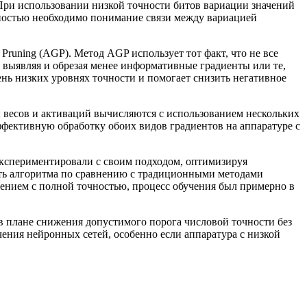
 При использовании низкой точности битов вариации значений
чностью необходимо понимание связи между вариацией
Pruning (AGP). Метод AGP использует тот факт, что не все
 выявляя и обрезая менее информативные градиенты или те,
ень низких уровнях точности и помогает снизить негативное
ты весов и активаций вычисляются с использованием нескольких
ффективную обработку обоих видов градиентов на аппаратуре с
экспериментировали с своим подходом, оптимизируя
сть алгоритма по сравнению с традиционными методами
учением с полной точностью, процесс обучения был примерно в
в плане снижения допустимого порога числовой точности без
ения нейронных сетей, особенно если аппаратура с низкой