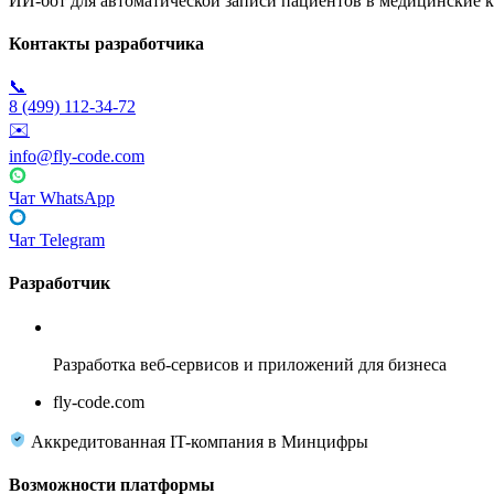
ИИ-бот для автоматической записи пациентов в медицинские к
Контакты разработчика
📞
8 (499) 112-34-72
✉️
info@fly-code.com
Чат WhatsApp
Чат Telegram
Разработчик
Fly Code
Разработка веб-сервисов и приложений для бизнеса
fly-code.com
Аккредитованная IT-компания в Минцифры
Возможности платформы