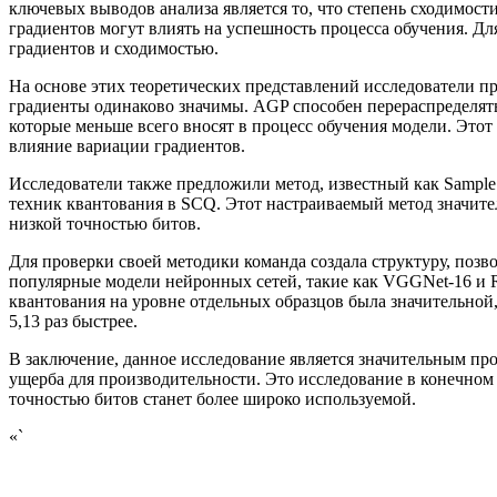
ключевых выводов анализа является то, что степень сходимост
градиентов могут влиять на успешность процесса обучения. Д
градиентов и сходимостью.
На основе этих теоретических представлений исследователи пре
градиенты одинаково значимы. AGP способен перераспределять
которые меньше всего вносят в процесс обучения модели. Этот
влияние вариации градиентов.
Исследователи также предложили метод, известный как Sample 
техник квантования в SCQ. Этот настраиваемый метод значите
низкой точностью битов.
Для проверки своей методики команда создала структуру, поз
популярные модели нейронных сетей, такие как VGGNet-16 и 
квантования на уровне отдельных образцов была значительной,
5,13 раз быстрее.
В заключение, данное исследование является значительным пр
ущерба для производительности. Это исследование в конечном
точностью битов станет более широко используемой.
«`