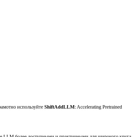
грамотно используйте
ShiftAddLLM
: Accelerating Pretrained
вые LLM более доступными и практичными для широкого круга