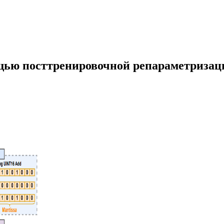
ю посттренировочной репараметризации