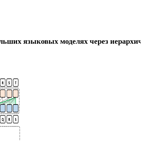
ьших языковых моделях через иерархич