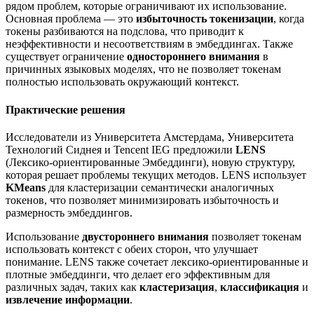
рядом проблем, которые ограничивают их использование.
Основная проблема — это
избыточность токенизации
, когда
токены разбиваются на подслова, что приводит к
неэффективности и несоответствиям в эмбеддингах. Также
существует ограничение
одностороннего внимания
в
причинных языковых моделях, что не позволяет токенам
полностью использовать окружающий контекст.
Практические решения
Исследователи из Университета Амстердама, Университета
Технологий Сиднея и Tencent IEG предложили
LENS
(Лексико-ориентированные Эмбеддинги), новую структуру,
которая решает проблемы текущих методов. LENS использует
KMeans
для кластеризации семантически аналогичных
токенов, что позволяет минимизировать избыточность и
размерность эмбеддингов.
Использование
двустороннего внимания
позволяет токенам
использовать контекст с обеих сторон, что улучшает
понимание. LENS также сочетает лексико-ориентированные и
плотные эмбеддинги, что делает его эффективным для
различных задач, таких как
кластеризация
,
классификация
и
извлечение информации
.