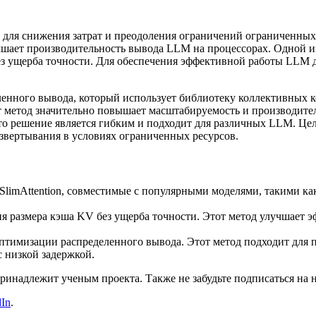
 для снижения затрат и преодоления ограничений ограниченных
шает производительность вывода LLM на процессорах. Одной из
з ущерба точности. Для обеспечения эффективной работы LLM д
енного вывода, который использует библиотеку коллективных 
 метод значительно повышает масштабируемость и производите
то решение является гибким и подходит для различных LLM. Це
азвертывания в условиях ограниченных ресурсов.
imAttention, совместимые с популярными моделями, такими как
я размера кэша KV без ущерба точности. Этот метод улучшает э
птимизации распределенного вывода. Этот метод подходит для
 низкой задержкой.
 принадлежит ученым проекта. Также не забудьте подписаться на 
dIn
.