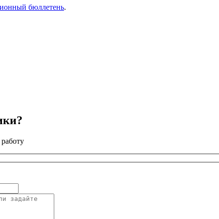
ионный бюллетень
.
ики?
 работу