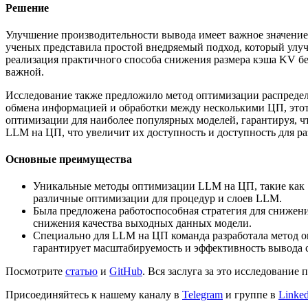
Решение
Улучшение производительности вывода имеет важное значение
ученых представила простой внедряемый подход, который улуч
реализация практичного способа снижения размера кэша KV бе
важной.
Исследование также предложило метод оптимизации распредел
обмена информацией и обработки между несколькими ЦП, этот
оптимизации для наиболее популярных моделей, гарантируя, ч
LLM на ЦП, что увеличит их доступность и доступность для р
Основные преимущества
Уникальные методы оптимизации LLM на ЦП, такие как Sl
различные оптимизации для процедур и слоев LLM.
Была предложена работоспособная стратегия для снижени
снижения качества выходных данных модели.
Специально для LLM на ЦП команда разработала метод о
гарантирует масштабируемость и эффективность вывода с
Посмотрите
статью
и
GitHub
. Вся заслуга за это исследование
Присоединяйтесь к нашему каналу в
Telegram
и группе в
Linke