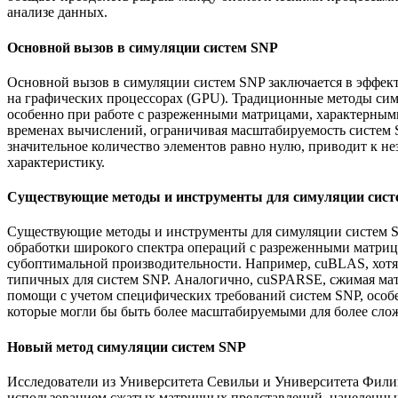
анализе данных.
Основной вызов в симуляции систем SNP
Основной вызов в симуляции систем SNP заключается в эффек
на графических процессорах (GPU). Традиционные методы си
особенно при работе с разреженными матрицами, характерным
временах вычислений, ограничивая масштабируемость систем 
значительное количество элементов равно нулю, приводит к н
характеристику.
Существующие методы и инструменты для симуляции сист
Существующие методы и инструменты для симуляции систем S
обработки широкого спектра операций с разреженными матриц
субоптимальной производительности. Например, cuBLAS, хотя
типичных для систем SNP. Аналогично, cuSPARSE, сжимая матр
помощи с учетом специфических требований систем SNP, особ
которые могли бы быть более масштабируемыми для более сло
Новый метод симуляции систем SNP
Исследователи из Университета Севильи и Университета Фил
использованием сжатых матричных представлений, нацеленны