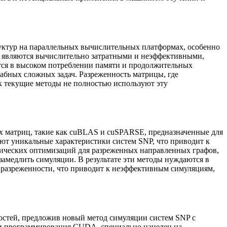
уктур на параллельных вычислительных платформах, особенно
е являются вычислительно затратными и неэффективными,
тся в высоком потреблении памяти и продолжительных
абных сложных задач. Разреженность матрицы, где
к текущие методы не полностью используют эту
 матриц, такие как cuBLAS и cuSPARSE, предназначенные для
ют уникальные характеристики систем SNP, что приводит к
фических оптимизаций для разреженных направленных графов,
амедлить симуляции. В результате эти методы нуждаются в
 разреженности, что приводит к неэффективным симуляциям,
стей, предложив новый метод симуляции систем SNP с
ли программирования CUDA, специально нацелен на