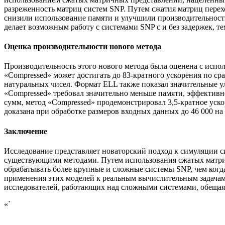
разреженность матриц систем SNP. Путем сжатия матриц перех
снизили использование памяти и улучшили производительност
делает возможным работу с системами SNP с и без задержек, т
Оценка производительности нового метода
Производительность этого нового метода была оценена с испо
«Compressed» может достигать до 83-кратного ускорения по
натуральных чисел. Формат ELL также показал значительные у
«Compressed» требовал значительно меньше памяти, эффективн
сумм, метод «Compressed» продемонстрировал 3,5-кратное уск
доказана при обработке размеров входных данных до 46 000 на 
Заключение
Исследование представляет новаторский подход к симуляции с
существующими методами. Путем использования сжатых матрич
обрабатывать более крупные и сложные системы SNP, чем когд
применения этих моделей к реальным вычислительным задачам.
исследователей, работающих над сложными системами, обещая
«`