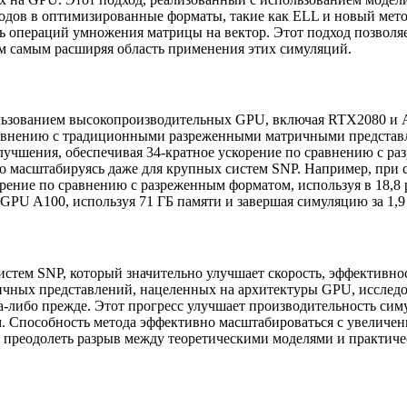
одов в оптимизированные форматы, такие как ELL и новый мето
ь операций умножения матрицы на вектор. Этот подход позволя
ем самым расширяя область применения этих симуляций.
льзованием высокопроизводительных GPU, включая RTX2080 и A1
 сравнению с традиционными разреженными матричными предста
лучшения, обеспечивая 34-кратное ускорение по сравнению с р
о масштабируясь даже для крупных систем SNP. Например, при 
орение по сравнению с разреженным форматом, используя в 18,8
GPU A100, используя 71 ГБ памяти и завершая симуляцию за 1,9 
истем SNP, который значительно улучшает скорость, эффективно
ных представлений, нацеленных на архитектуры GPU, исследов
а-либо прежде. Этот прогресс улучшает производительность си
 Способность метода эффективно масштабироваться с увеличени
 преодолеть разрыв между теоретическими моделями и практич