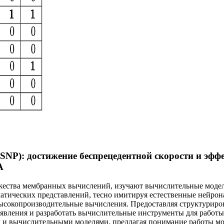
(SNP): достижение беспрецедентной скорости и эфф
A
множества мембранных вычислений, изучают вычислительные мод
атических представлений, тесно имитируя естественные нейрон
 высокопроизводительные вычисления. Предоставляя структурир
явления и разработать вычислительные инструменты для работ
и и вычислительными моделями, предлагая понимание работы м