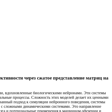
ективности через сжатое представление матриц на
ели, вдохновленные биологическими нейронами. Эти системы
альные процессы. Сложность этих моделей делает их ценными
ованный подход к симуляции нейронного поведения, системы
ы с сложными динамическими системами. Это направление
озга и потенциальные применения в машинном обучении и