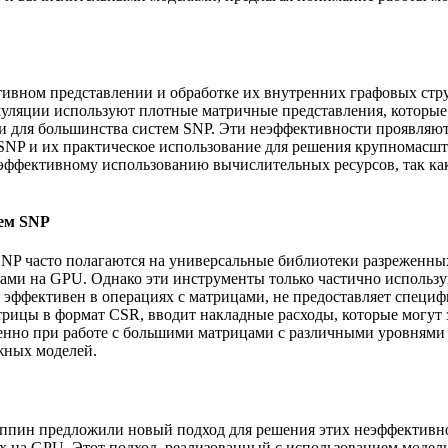
тивном представлении и обработке их внутренних графовых стр
муляции используют плотные матричные представления, которы
и для большинства систем SNP. Эти неэффективности проявляю
SNP и их практическое использование для решения крупномасшт
еэффективному использованию вычислительных ресурсов, так ка
ем SNP
NP часто полагаются на универсальные библиотеки разреженных
ами на GPU. Однако эти инструменты только частично использу
 эффективен в операциях с матрицами, не предоставляет специ
ицы в формат CSR, вводит накладные расходы, которые могут з
енно при работе с большими матрицами с различными уровнями
жных моделей.
иппин предложили новый подход для решения этих неэффективно
х на GPU. Этот подход, реализованный с использованием моде