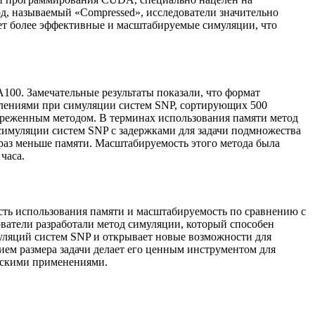
д, называемый «Compressed», исследователи значительно
ет более эффективные и масштабируемые симуляции, что
00. Замечательные результаты показали, что формат
влениями при симуляции систем SNP, сортирующих 500
азреженным методом. В терминах использования памяти метод
симуляции систем SNP с задержками для задачи подмножества
 раз меньше памяти. Масштабируемость этого метода была
часа.
сть использования памяти и масштабируемость по сравнению с
атели разработали метод симуляции, который способен
муляций систем SNP и открывает новые возможности для
ем размера задачи делает его ценным инструментом для
ескими применениями.