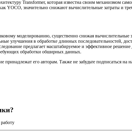
рхитектуру Transformer, которая известна своим механизмом с
е как YOCO, значительно снижают вычислительные затраты и тр
ковому моделированию, существенно снижая вычислительные за
ьные улучшения в обработке длинных последовательностей, дос
сследование предлагает масштабируемое и эффективное решение
требующих обработки обширных данных.
ние принадлежат его авторам. Также не забудьте подписаться на 
ики?
 работу