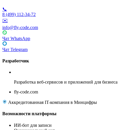
📞
8 (499) 112-34-72
✉️
info@fly-code.com
Чат WhatsApp
Чат Telegram
Разработчик
Fly Code
Разработка веб-сервисов и приложений для бизнеса
fly-code.com
Аккредитованная IT-компания в Минцифры
Возможности платформы
ИИ-бот для записи