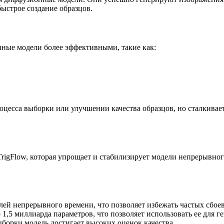
ыстрое создание образцов.
нные модели более эффективными, такие как:
оцесса выборки или улучшении качества образцов, но сталкивае
rigFlow, которая упрощает и стабилизирует модели непрерывно
лей непрерывного времени, что позволяет избежать частых сбоев
1,5 миллиарда параметров, что позволяет использовать ее для 
борки модель достигает высоких оценок качества.