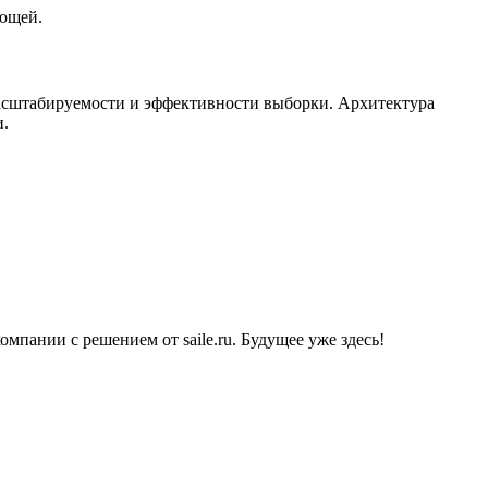
ающей.
масштабируемости и эффективности выборки. Архитектура
и.
пании с решением от saile.ru. Будущее уже здесь!