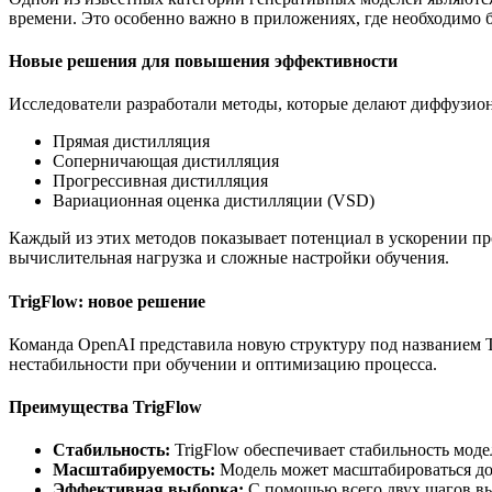
времени. Это особенно важно в приложениях, где необходимо б
Новые решения для повышения эффективности
Исследователи разработали методы, которые делают диффузио
Прямая дистилляция
Соперничающая дистилляция
Прогрессивная дистилляция
Вариационная оценка дистилляции (VSD)
Каждый из этих методов показывает потенциал в ускорении пр
вычислительная нагрузка и сложные настройки обучения.
TrigFlow: новое решение
Команда OpenAI представила новую структуру под названием T
нестабильности при обучении и оптимизацию процесса.
Преимущества TrigFlow
Стабильность:
TrigFlow обеспечивает стабильность моде
Масштабируемость:
Модель может масштабироваться до 
Эффективная выборка:
С помощью всего двух шагов вы