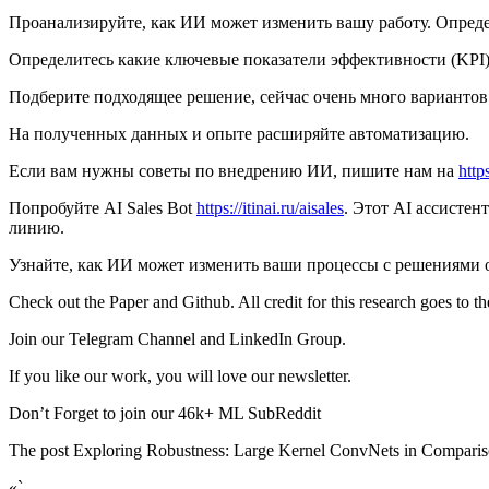
Проанализируйте, как ИИ может изменить вашу работу. Опреде
Определитесь какие ключевые показатели эффективности (KPI
Подберите подходящее решение, сейчас очень много вариантов
На полученных данных и опыте расширяйте автоматизацию.
Если вам нужны советы по внедрению ИИ, пишите нам на
https
Попробуйте AI Sales Bot
https://itinai.ru/aisales
. Этот AI ассистен
линию.
Узнайте, как ИИ может изменить ваши процессы с решениями 
Check out the Paper and Github. All credit for this research goes to the
Join our Telegram Channel and LinkedIn Group.
If you like our work, you will love our newsletter.
Don’t Forget to join our 46k+ ML SubReddit
The post Exploring Robustness: Large Kernel ConvNets in Comparis
«`