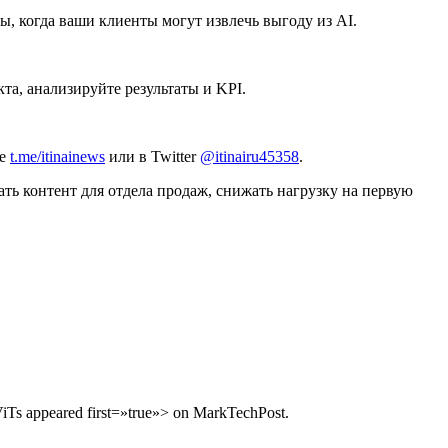
, когда ваши клиенты могут извлечь выгоду из AI.
а, анализируйте результаты и KPI.
ле
t.me/itinainews
или в Twitter
@itinairu45358
.
ать контент для отдела продаж, снижать нагрузку на первую
iTs appeared first=»true»> on MarkTechPost.