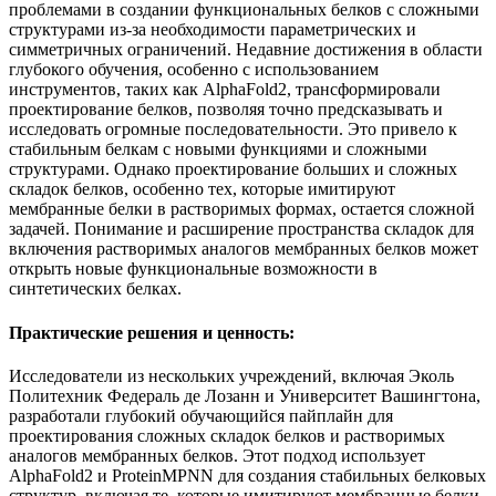
проблемами в создании функциональных белков с сложными
структурами из-за необходимости параметрических и
симметричных ограничений. Недавние достижения в области
глубокого обучения, особенно с использованием
инструментов, таких как AlphaFold2, трансформировали
проектирование белков, позволяя точно предсказывать и
исследовать огромные последовательности. Это привело к
стабильным белкам с новыми функциями и сложными
структурами. Однако проектирование больших и сложных
складок белков, особенно тех, которые имитируют
мембранные белки в растворимых формах, остается сложной
задачей. Понимание и расширение пространства складок для
включения растворимых аналогов мембранных белков может
открыть новые функциональные возможности в
синтетических белках.
Практические решения и ценность:
Исследователи из нескольких учреждений, включая Эколь
Политехник Федераль де Лозанн и Университет Вашингтона,
разработали глубокий обучающийся пайплайн для
проектирования сложных складок белков и растворимых
аналогов мембранных белков. Этот подход использует
AlphaFold2 и ProteinMPNN для создания стабильных белковых
структур, включая те, которые имитируют мембранные белки,