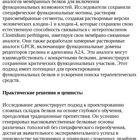
аналогов мембранных белков для включения
функциональных возможностей. Исследователи сохранили
специфические функциональные мотивы, растворяя
трансмембранные сегменты, создавая растворимые версии
человеческих клодин-1 и клодин-4, которые сохраняли свою
естественную способность связываться с энтеротоксином
Clostridium perfringens, имитируя свои мембрано-связанные
аналоги. Они также разработали химерные растворимые
аналоги GPCR, включающие функциональные домены
рецепторов грелина и аденозина A2A. Эти аналоги могут
взаимодействовать с конкретными белками, демонстрируя
сохранение критических функциональных участков. Этот
подход имеет потенциал для проектирования
функциональных белков и ускорения поиска терапевтических
средств.
Практические решения и ценность:
Исследование демонстрирует подход к проектированию
сложных складок белков на основе глубокого обучения,
преодолевая традиционные препятствия. Он успешно
генерировал высококачественные белковые основы
различных топологий без специфического переобучения,
достигая значительного экспериментального успеха в
производстве растворимых и правильно сложенных дизайнов.