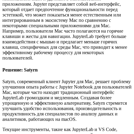
приложениям. Jupyter представляет собой веб-интерфейс,
который отдает предпочтение функциональности перед
эстетикой, что может показаться менее естественным или
интегрированным в экосистему Mac по сравнению с
некоторыми специальными приложениями для Mac.
Например, пользователи Mac часто полагаются на горячие
клавиши и жесты для навигации. JupyterLab требует больше
взаимодействия с мышью и предлагает меньше горячих
клавиш, специфичных для среды Mac, что приводит к менее
эффективному рабочему процессу для некоторых
пользователей.
Решение: Satyrn
Satyrn, современный клиент Jupyter для Mac, решает проблему
улучшения опыта работы с Jupyter Notebook для пользователей
Mac, которые часто находят традиционный интерфейс
JupyterLab громоздким и медленным. Создавая более
упрощенную и эффективную альтернативу, Satyrn стремится
улучшить удобство использования, производительность и
продуктивность для специалистов по анализу данных и
аналитиков, работающих на macOS.
Текущие инструменты, такие как JupyterLab и VS Code,