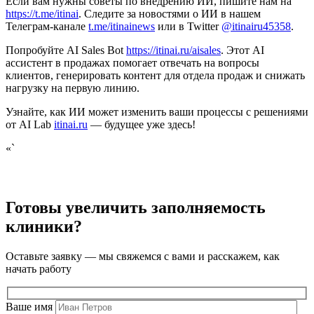
Если вам нужны советы по внедрению ИИ, пишите нам на
https://t.me/itinai
. Следите за новостями о ИИ в нашем
Телеграм-канале
t.me/itinainews
или в Twitter
@itinairu45358
.
Попробуйте AI Sales Bot
https://itinai.ru/aisales
. Этот AI
ассистент в продажах помогает отвечать на вопросы
клиентов, генерировать контент для отдела продаж и снижать
нагрузку на первую линию.
Узнайте, как ИИ может изменить ваши процессы с решениями
от AI Lab
itinai.ru
— будущее уже здесь!
«`
Готовы увеличить заполняемость
клиники?
Оставьте заявку — мы свяжемся с вами и расскажем, как
начать работу
Ваше имя