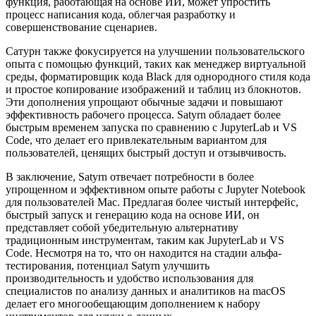
функция, работающая на основе ИИ, может упростить
процесс написания кода, облегчая разработку и
совершенствование сценариев.
Сатурн также фокусируется на улучшении пользовательского
опыта с помощью функций, таких как менеджер виртуальной
среды, форматировщик кода Black для однородного стиля кода
и простое копирование изображений и таблиц из блокнотов.
Эти дополнения упрощают обычные задачи и повышают
эффективность рабочего процесса. Satyrn обладает более
быстрым временем запуска по сравнению с JupyterLab и VS
Code, что делает его привлекательным вариантом для
пользователей, ценящих быстрый доступ и отзывчивость.
В заключение, Satyrn отвечает потребности в более
упрощенном и эффективном опыте работы с Jupyter Notebook
для пользователей Mac. Предлагая более чистый интерфейс,
быстрый запуск и генерацию кода на основе ИИ, он
представляет собой убедительную альтернативу
традиционным инструментам, таким как JupyterLab и VS
Code. Несмотря на то, что он находится на стадии альфа-
тестирования, потенциал Satyrn улучшить
производительность и удобство использования для
специалистов по анализу данных и аналитиков на macOS
делает его многообещающим дополнением к набору