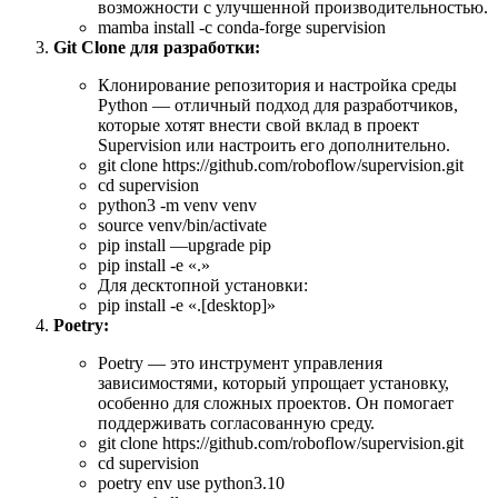
возможности с улучшенной производительностью.
mamba install -c conda-forge supervision
Git Clone для разработки:
Клонирование репозитория и настройка среды
Python — отличный подход для разработчиков,
которые хотят внести свой вклад в проект
Supervision или настроить его дополнительно.
git clone https://github.com/roboflow/supervision.git
cd supervision
python3 -m venv venv
source venv/bin/activate
pip install —upgrade pip
pip install -e «.»
Для десктопной установки:
pip install -e «.[desktop]»
Poetry:
Poetry — это инструмент управления
зависимостями, который упрощает установку,
особенно для сложных проектов. Он помогает
поддерживать согласованную среду.
git clone https://github.com/roboflow/supervision.git
cd supervision
poetry env use python3.10