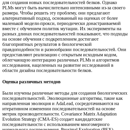
для создания новых последовательностей белков. Однако
PLMs могут быть вычислительно интенсивными из-за своего
размера. Чтобы решить эту проблему, они предлагают
альтернативный подход, основанный на оценках от более
маленькой модели-прокси, периодически донастраиваемой
вместе с обучением политик мутации. Их эксперименты на
разных длинах последовательностей показывают, что подходы
на основе обучения с подкреплением достигают
благоприятных результатов в биологической
правдоподобности и разнообразии последовательностей. Они
предоставляют реализацию с открытым исходным кодом,
облегчающую интеграцию различных PLMs и алгоритмов
исследования, нацеленных на развитие исследований в
области дизайна последовательности белков.
Оценка различных методов
Были изучены различные методы для создания биологических
последовательностей. Эволюционные алгоритмы, такие как
направленная эволюция и AdaLead, сосредотачиваются на
итеративном изменении последовательностей на основе
метрик производительности. Covariance Matrix Adaptation
Evolution Strategy (CMA-ES) создает кандидатские
последовательности с использованием многомерного
нормального распределения. Proximal Exploration (PEX)