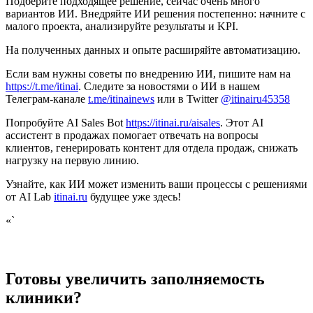
Подберите подходящее решение, сейчас очень много
вариантов ИИ. Внедряйте ИИ решения постепенно: начните с
малого проекта, анализируйте результаты и KPI.
На полученных данных и опыте расширяйте автоматизацию.
Если вам нужны советы по внедрению ИИ, пишите нам на
https://t.me/itinai
. Следите за новостями о ИИ в нашем
Телеграм-канале
t.me/itinainews
или в Twitter
@itinairu45358
Попробуйте AI Sales Bot
https://itinai.ru/aisales
. Этот AI
ассистент в продажах помогает отвечать на вопросы
клиентов, генерировать контент для отдела продаж, снижать
нагрузку на первую линию.
Узнайте, как ИИ может изменить ваши процессы с решениями
от AI Lab
itinai.ru
будущее уже здесь!
«`
Готовы увеличить заполняемость
клиники?