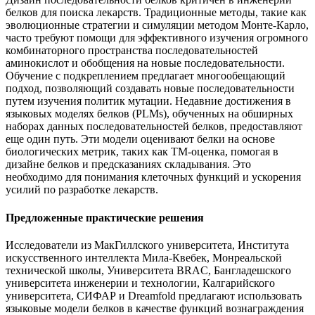
белков для поиска лекарств. Традиционные методы, такие как
эволюционные стратегии и симуляции методом Монте-Карло,
часто требуют помощи для эффективного изучения огромного
комбинаторного пространства последовательностей
аминокислот и обобщения на новые последовательности.
Обучение с подкреплением предлагает многообещающий
подход, позволяющий создавать новые последовательности
путем изучения политик мутации. Недавние достижения в
языковых моделях белков (PLMs), обученных на обширных
наборах данных последовательностей белков, предоставляют
еще один путь. Эти модели оценивают белки на основе
биологических метрик, таких как TM-оценка, помогая в
дизайне белков и предсказаниях складывания. Это
необходимо для понимания клеточных функций и ускорения
усилий по разработке лекарств.
Предложенные практические решения
Исследователи из МакГиллского университета, Института
искусственного интеллекта Мила-Квебек, Монреальской
технической школы, Университета BRAC, Бангладешского
университета инженерии и технологии, Калгарийского
университета, СИФАР и Dreamfold предлагают использовать
языковые модели белков в качестве функций вознаграждения