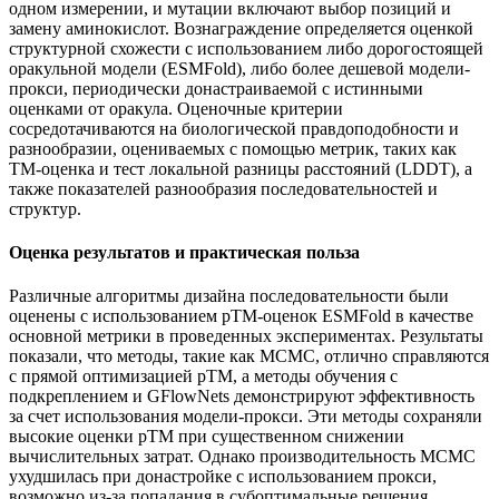
одном измерении, и мутации включают выбор позиций и
замену аминокислот. Вознаграждение определяется оценкой
структурной схожести с использованием либо дорогостоящей
оракульной модели (ESMFold), либо более дешевой модели-
прокси, периодически донастраиваемой с истинными
оценками от оракула. Оценочные критерии
сосредотачиваются на биологической правдоподобности и
разнообразии, оцениваемых с помощью метрик, таких как
TM-оценка и тест локальной разницы расстояний (LDDT), а
также показателей разнообразия последовательностей и
структур.
Оценка результатов и практическая польза
Различные алгоритмы дизайна последовательности были
оценены с использованием pTM-оценок ESMFold в качестве
основной метрики в проведенных экспериментах. Результаты
показали, что методы, такие как МСМС, отлично справляются
с прямой оптимизацией pTM, а методы обучения с
подкреплением и GFlowNets демонстрируют эффективность
за счет использования модели-прокси. Эти методы сохраняли
высокие оценки pTM при существенном снижении
вычислительных затрат. Однако производительность МСМС
ухудшилась при донастройке с использованием прокси,
возможно из-за попадания в субоптимальные решения,