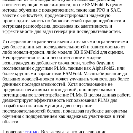
соответствующие модели-прокси, но не ESMFold. В целом
методы обучения с подкреплением, такие как PPO и SAC,
вместе с GFlowNets, продемонстрировали надежную
производительность по биологической правдоподобности и
метрикам разнообразия, доказывая их адаптивность и
эффективность для задач генерации последовательностей.
Исследование ограничено вычислительными ограничениями
для более длинных последовательностей и зависимостью от
либо модели-прокси, либо модели 3B ESMFold для оценки.
Неопределенность или несоответствие в модели
вознаграждения добавляет сложности, требуя будущих
исследований с другими PLMs, такими как AlphaFold2, или
более крупными вариантами ESMFold. Масштабирование до
больших моделей-прокси может улучшить точность для более
длинных последовательностей. Хотя исследование не
предвидит негативных последствий, оно подчеркивает
потенциальное злоупотребление PLMs. В целом данная работа
демонстрирует эффективность использования PLMs для
разработки политик мутации для генерации
последовательностей белков, показывая глубокие алгоритмы
обучения с подкреплением как надежных участников в этой
области.
Проверьте
статью
. Вся заслуга за это исследование