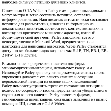
наиболее сильную петицию для ваших клиентов.
С помощью O-1A Writer от Parley иммиграционные адвокаты
могут быстро и легко составить петицию, оставаясь
информированными. Наш писатель автоматически составляет
петицию для рассмотрения, извлекая информацию из
доказательств заявителя, соотнося ее с контекстом заявки и
воссоздавая критическое мышление адвоката, который
формулирует свой аргумент. Parley выполняет все это
непосредственно в Microsoft Word, предпочтительной
платформе для написания адвокатов. Через Parley становится
доступно все больше видов виз, включая H-1B, TN, EB-1, EB-
2 NIW, L-1 и другие.
В заключение, юридические писатели для фирм,
занимающихся иммиграцией, используют Parley, ИИ.
Используйте Parley для получения рекомендательных писем,
упрощения доказательств вашего клиента и создания
первоклассной петиции на основе ваших исследований.
Parley помогает устранить стресс от составления петиции и
полностью сосредоточиться на представлении убедительного
случая для вашего клиента. Parley помогает фирмам,
занимающимся иммиграцией, составлять заявления на визы с
помощью ИИ, начиная с O-1A Writer.