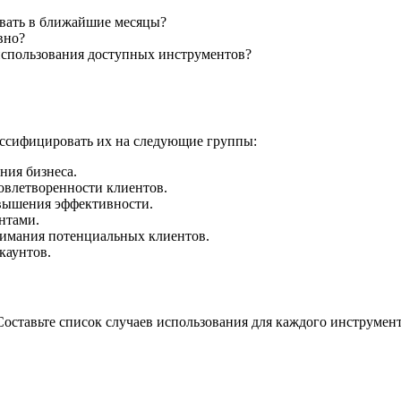
овать в ближайшие месяцы?
вно?
использования доступных инструментов?
ассифицировать их на следующие группы:
ния бизнеса.
влетворенности клиентов.
вышения эффективности.
нтами.
нимания потенциальных клиентов.
каунтов.
Составьте список случаев использования для каждого инструмен