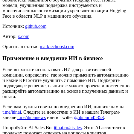
модели, улучшенная поддержка инструментов и
многочисленные оптимизации укрепляют позиции Hugging
Face в области NLP и машинного обучения.
Источник:
github.com
Автор:
x.com
Оригинал статьи:
marktechpost.com
Применение и внедрение ИИ в бизнесе
Если вы хотите использовать ИИ для развития своей
компании, определите, где можно применить автоматизацию
и какие KPI хотите улучшить с помощью ИИ. Подберите
подходящее решение, начните с малого проекта и постепенно
расширяйте автоматизацию на основе полученных данных и
опыта.
Если вам нужны советы по внедрению ИИ, пишите нам на
t.me/itinai
. Следите за новостями о ИИ в нашем Телеграм-
канале
t.me/itinainews
или в Twitter
@itinairu45358
.
Попробуйте AI Sales Bot
itinai.ru/aisales
. Этот AI ассистент в
продажах помогает отвечать на вопросы клиентов,