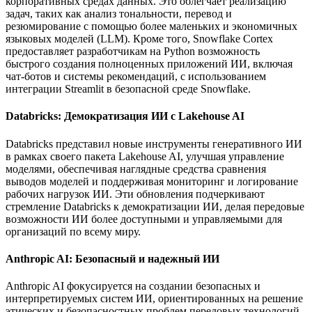
корпоративных средах данных. Это облегчает реализацию
задач, таких как анализ тональности, перевод и
резюмирование с помощью более маленьких и экономичных
языковых моделей (LLM). Кроме того, Snowflake Cortex
предоставляет разработчикам на Python возможность
быстрого создания полноценных приложений ИИ, включая
чат-ботов и системы рекомендаций, с использованием
интеграции Streamlit в безопасной среде Snowflake.
Databricks: Демократизация ИИ с Lakehouse AI
Databricks представил новые инструменты генеративного ИИ
в рамках своего пакета Lakehouse AI, улучшая управление
моделями, обеспечивая наглядные средства сравнения
выводов моделей и поддерживая мониторинг и логирование
рабочих нагрузок ИИ. Эти обновления подчеркивают
стремление Databricks к демократизации ИИ, делая передовые
возможности ИИ более доступными и управляемыми для
организаций по всему миру.
Anthropic AI: Безопасный и надежный ИИ
Anthropic AI фокусируется на создании безопасных и
интерпретируемых систем ИИ, ориентированных на решение
этических и безопасностных проблем передовых технологий