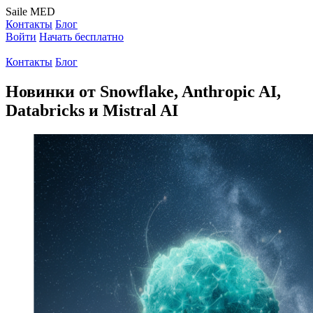
Saile
MED
Контакты
Блог
Войти
Начать бесплатно
Контакты
Блог
Новинки от Snowflake, Anthropic AI,
Databricks и Mistral AI