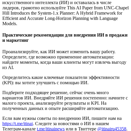
искусственного интеллекта (ИИ) и оставалась в числе
лидеров, грамотно используйте This AI Paper from UNC-Chapel
Hill Introduces the System-1.x Planner: A Hybrid Framework for
Efficient and Accurate Long-Horizon Planning with Language
Models.
Практические рекомендации для внедрения ИИ в продажи
и маркетинг
Проанализируйте, как ИИ может изменить вашу работу.
Определите, где возможно применение автоматизации:
найдите моменты, когда ваши клиенты могут извлечь выгоду
из AI.
Определитесь какие ключевые показатели эффективности
(KPI): вы хотите улучшить с помощью ИИ.
Подберите подходящее решение, сейчас очень много
вариантов ИИ. Внедряйте ИИ решения постепенно: начните с
малого проекта, анализируйте результаты и KPI. На
полученных данных и опыте расширяйте автоматизацию.
Если вам нужны советы по внедрению ИИ, пишите нам на
https://t.me/itinai
. Следите за новостями о ИИ в нашем
Телеграм-канале
t.me/itinainews
или в Твиттере
@itinairu45358
.