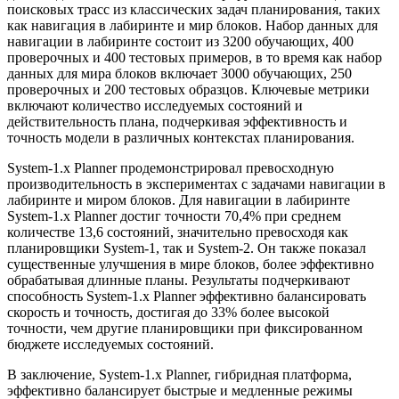
поисковых трасс из классических задач планирования, таких
как навигация в лабиринте и мир блоков. Набор данных для
навигации в лабиринте состоит из 3200 обучающих, 400
проверочных и 400 тестовых примеров, в то время как набор
данных для мира блоков включает 3000 обучающих, 250
проверочных и 200 тестовых образцов. Ключевые метрики
включают количество исследуемых состояний и
действительность плана, подчеркивая эффективность и
точность модели в различных контекстах планирования.
System-1.x Planner продемонстрировал превосходную
производительность в экспериментах с задачами навигации в
лабиринте и миром блоков. Для навигации в лабиринте
System-1.x Planner достиг точности 70,4% при среднем
количестве 13,6 состояний, значительно превосходя как
планировщики System-1, так и System-2. Он также показал
существенные улучшения в мире блоков, более эффективно
обрабатывая длинные планы. Результаты подчеркивают
способность System-1.x Planner эффективно балансировать
скорость и точность, достигая до 33% более высокой
точности, чем другие планировщики при фиксированном
бюджете исследуемых состояний.
В заключение, System-1.x Planner, гибридная платформа,
эффективно балансирует быстрые и медленные режимы