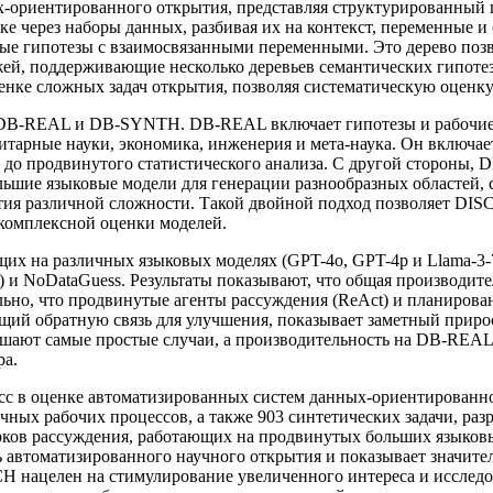
-ориентированного открытия, представляя структурированный п
е через наборы данных, разбивая их на контекст, переменные и
ные гипотезы с взаимосвязанными переменными. Это дерево позв
жей, поддерживающие несколько деревьев семантических гипотез
ценке сложных задач открытия, позволяя систематическую оценк
B-REAL и DB-SYNTH. DB-REAL включает гипотезы и рабочие п
итарные науки, экономика, инженерия и мета-наука. Он включает
 до продвинутого статистического анализа. С другой стороны,
ьшие языковые модели для генерации разнообразных областей, с
ытия различной сложности. Такой двойной подход позволяет D
 комплексной оценки моделей.
ающих на различных языковых моделях (GPT-4o, GPT-4p и Llam
le) и NoDataGuess. Результаты показывают, что общая производи
но, что продвинутые агенты рассуждения (ReAct) и планирован
зующий обратную связь для улучшения, показывает заметный прир
решают самые простые случаи, а производительность на DB-REA
ра.
в оценке автоматизированных систем данных-ориентированног
чных рабочих процессов, а также 903 синтетических задачи, раз
рков рассуждения, работающих на продвинутых больших языков
ь автоматизированного научного открытия и показывает значите
ацелен на стимулирование увеличенного интереса и исследова