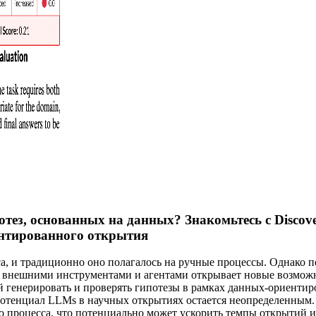
отез, основанных на данных? Знакомьтесь с Disc
нтированного открытия
са, и традиционно оно полагалось на ручные процессы. Однако
 внешними инструментами и агентами открывает новые возможн
й генерировать и проверять гипотезы в рамках данных-ориенти
отенциал LLMs в научных открытиях остается неопределенным. 
 процесса, что потенциально может ускорить темпы открытий и