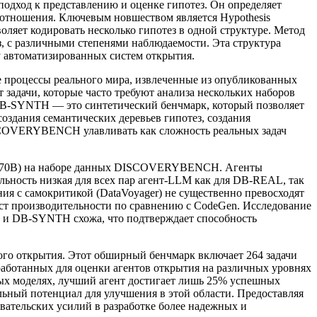
одход к представлению и оценке гипотез. Он определяет
 отношения. Ключевым новшеством является Hypothesis
оляет кодировать несколько гипотез в одной структуре. Метод
, с различными степенями наблюдаемости. Эта структура
у автоматизированных систем открытия.
роцессы реального мира, извлеченные из опубликованных
 задачи, которые часто требуют анализа нескольких наборов
 DB-SYNTH — это синтетический бенчмарк, который позволяет
оздания семантических деревьев гипотез, создания
ISCOVERYBENCH улавливать как сложность реальных задач
a-3-70B) на наборе данных DISCOVERYBENCH. Агенты
тельность низкая для всех пар агент-LLM как для DB-REAL, так
ия с самокритикой (DataVoyager) не существенно превосходят
ост производительности по сравнению с CodeGen. Исследование
L и DB-SYNTH схожа, что подтверждает способность
о открытия. Этот обширный бенчмарк включает 264 задачи
работанных для оценки агентов открытия на различных уровнях
ых моделях, лучший агент достигает лишь 25% успешных
льный потенциал для улучшения в этой области. Предоставляя
тельских усилий в разработке более надежных и