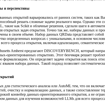
ы и перспективы
нных открытий варьировались от ранних систем, таких как Ba
 способный решать сложные задачи реального мира. Однако эти 
, такие как Scikit и облачные решения, сделали шаги в автома
ля открытых задач открытия. Точно так же, наборы данных и про
ичены в своем объеме. Набор данных QRData представляет собо
четко определенных вопросах с уникальными, в основном число
всего процесса открытия, включая идеализацию, семантическое
 Massachusetts Amherst предлагают DISCOVERYBENCH, который на
ных-ориентированных открытиях. Этот бенчмарк решает пробле
ую формализацию. Он определяет задачи открытия как поиск от
 с языком набора данных. Такой подход позволяет систематическ
ткрытий
я статистического анализа или AutoML тем, что он включает 
тей, очистку и нормализацию данных, а также сопоставление т
рокий конвейер данных-ориентированного открытия, а не огран
данных для изучения возможностей LLMs для всего процесса