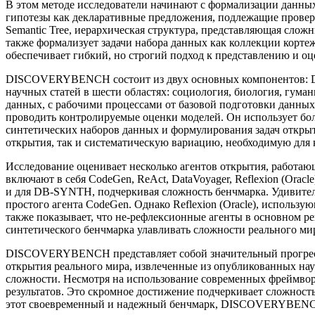
В этом методе исследователи начинают с формализации данных
гипотезы как декларативные предложения, подлежащие проверк
Semantic Tree, иерархическая структура, представляющая слож
также формализует задачи набора данных как коллекции корте
обеспечивает гибкий, но строгий подход к представлению и о
DISCOVERYBENCH состоит из двух основных компонентов: D
научных статей в шести областях: социология, биология, гуман
данных, с рабочими процессами от базовой подготовки данных
проводить контролируемые оценки моделей. Он использует бол
синтетических наборов данных и формулирования задач откр
открытия, так и систематическую вариацию, необходимую для
Исследование оценивает несколько агентов открытия, работ
включают в себя CodeGen, ReAct, DataVoyager, Reflexion (Orac
и для DB-SYNTH, подчеркивая сложность бенчмарка. Удивитель
простого агента CodeGen. Однако Reflexion (Oracle), исполь
также показывает, что не-рефлексионные агенты в основном 
синтетического бенчмарка улавливать сложности реального ми
DISCOVERYBENCH представляет собой значительный прогресс 
открытия реального мира, извлеченные из опубликованных нау
сложности. Несмотря на использование современных фреймво
результатов. Это скромное достижение подчеркивает сложност
этот своевременный и надежный бенчмарк, DISCOVERYBENCH н