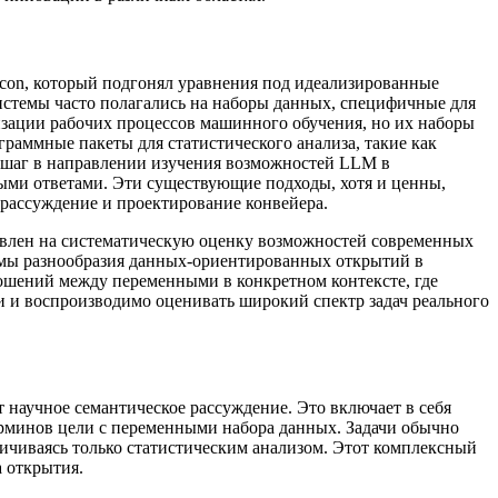
con, который подгонял уравнения под идеализированные
системы часто полагались на наборы данных, специфичные для
тизации рабочих процессов машинного обучения, но их наборы
граммные пакеты для статистического анализа, такие как
й шаг в направлении изучения возможностей LLM в
выми ответами. Эти существующие подходы, хотя и ценны,
 рассуждение и проектирование конвейера.
правлен на систематическую оценку возможностей современных
мы разнообразия данных-ориентированных открытий в
ношений между переменными в конкретном контексте, где
и и воспроизводимо оценивать широкий спектр задач реального
научное семантическое рассуждение. Это включает в себя
ерминов цели с переменными набора данных. Задачи обычно
ичиваясь только статистическим анализом. Этот комплексный
 открытия.