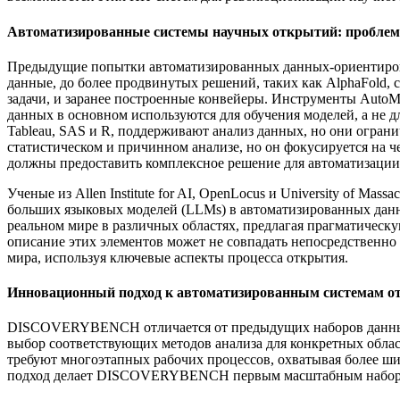
Автоматизированные системы научных открытий: проблем
Предыдущие попытки автоматизированных данных-ориентирова
данные, до более продвинутых решений, таких как AlphaFold,
задачи, и заранее построенные конвейеры. Инструменты AutoML
данных в основном используются для обучения моделей, а не д
Tableau, SAS и R, поддерживают анализ данных, но они огран
статистическом и причинном анализе, но он фокусируется на 
должны предоставить комплексное решение для автоматизации 
Ученые из Allen Institute for AI, OpenLocus и University of
больших языковых моделей (LLMs) в автоматизированных дан
реальном мире в различных областях, предлагая прагматическ
описание этих элементов может не совпадать непосредственно
мира, используя ключевые аспекты процесса открытия.
Инновационный подход к автоматизированным системам о
DISCOVERYBENCH отличается от предыдущих наборов данных дл
выбор соответствующих методов анализа для конкретных облас
требуют многоэтапных рабочих процессов, охватывая более ши
подход делает DISCOVERYBENCH первым масштабным набором 