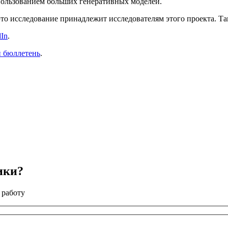
пользованием больших генеративных моделей.
это исследование принадлежит исследователям этого проекта. Та
dIn
.
й бюллетень
.
ики?
 работу