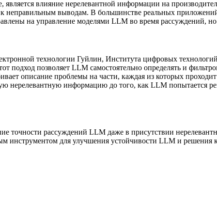
е, является влияние нерелевантной информации на производите
 к неправильным выводам. В большинстве реальных приложений
авлены на управление моделями LLM во время рассуждений, но 
лектронной технологии Гуйлин, Института цифровых технологи
TF. Этот подход позволяет LLM самостоятельно определять и фи
бивает описание проблемы на части, каждая из которых проходит
ую нерелевантную информацию до того, как LLM попытается р
ие точности рассуждений LLM даже в присутствии нерелевантно
ым инструментом для улучшения устойчивости LLM и решения 