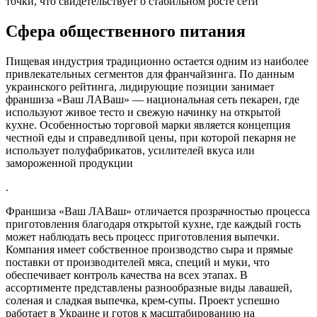
точки, что свидетельствует о стабильном росте сети
Сфера общественного питания
Пищевая индустрия традиционно остается одним из наиболее
привлекательных сегментов для франчайзинга. По данным
украинского рейтинга, лидирующие позиции занимает
франшиза «Ваш ЛАВаш» — национальная сеть пекарен, где
используют живое тесто и свежую начинку на открытой
кухне
. Особенностью торговой марки является концепция
честной еды и справедливой цены, при которой пекарня не
использует полуфабрикатов, усилителей вкуса или
замороженной продукции
.
Франшиза «Ваш ЛАВаш» отличается прозрачностью процесса
приготовления благодаря открытой кухне, где каждый гость
может наблюдать весь процесс приготовления выпечки
.
Компания имеет собственное производство сыра и прямые
поставки от производителей мяса, специй и муки, что
обеспечивает контроль качества на всех этапах. В
ассортименте представлены разнообразные виды лавашей,
соленая и сладкая выпечка, крем-супы
. Проект успешно
работает в Украине и готов к масштабированию на