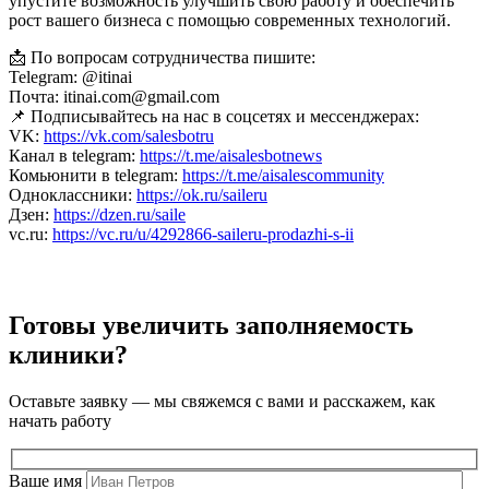
упустите возможность улучшить свою работу и обеспечить
рост вашего бизнеса с помощью современных технологий.
📩 По вопросам сотрудничества пишите:
Telegram: @itinai
Почта: itinai.com@gmail.com
📌 Подписывайтесь на нас в соцсетях и мессенджерах:
VK:
https://vk.com/salesbotru
Канал в telegram:
https://t.me/aisalesbotnews
Комьюнити в telegram:
https://t.me/aisalescommunity
Одноклассники:
https://ok.ru/saileru
Дзен:
https://dzen.ru/saile
vc.ru:
https://vc.ru/u/4292866-saileru-prodazhi-s-ii
Готовы увеличить заполняемость
клиники?
Оставьте заявку — мы свяжемся с вами и расскажем, как
начать работу
Ваше имя