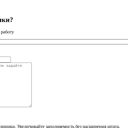
ики?
 работу
линики. Увеличивайте заполняемость без расширения штата.