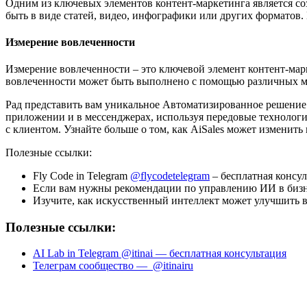
Одним из ключевых элементов контент-маркетинга является со
быть в виде статей, видео, инфографики или других формато
Измерение вовлеченности
Измерение вовлеченности – это ключевой элемент контент-мар
вовлеченности может быть выполнено с помощью различных мет
Рад представить вам уникальное Автоматизированное решение 
приложении и в мессенджерах, используя передовые технологи
с клиентом. Узнайте больше о том, как AiSales может изменить
Полезные ссылки:
Fly Code in Telegram
@flycodetelegram
– бесплатная консу
Если вам нужны рекомендации по управлению ИИ в бизне
Изучите, как искусственный интеллект может улучшить 
Полезные ссылки:
AI Lab in Telegram @itinai — бесплатная консультация
Телеграм сообщество — @itinairu