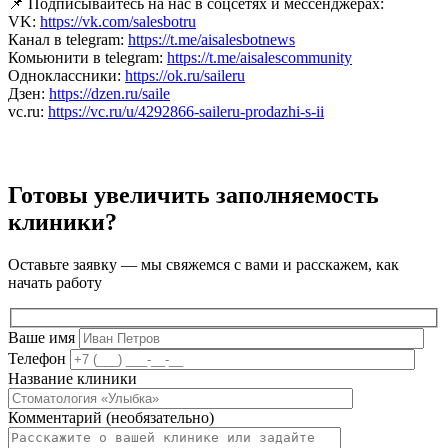
📌 Подписывайтесь на нас в соцсетях и мессенджерах:
VK:
https://vk.com/salesbotru
Канал в telegram:
https://t.me/aisalesbotnews
Комьюнити в telegram:
https://t.me/aisalescommunity
Одноклассники:
https://ok.ru/saileru
Дзен:
https://dzen.ru/saile
vc.ru:
https://vc.ru/u/4292866-saileru-prodazhi-s-ii
Готовы увеличить заполняемость
клиники?
Оставьте заявку — мы свяжемся с вами и расскажем, как
начать работу
Ваше имя
Телефон
Название клиники
Комментарий (необязательно)