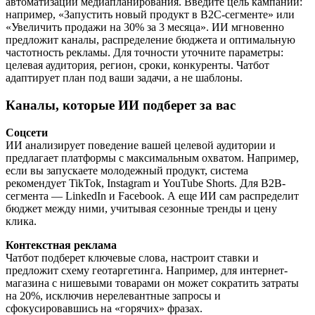
автоматизации медиапланирования. Введите цель кампании:
например, «Запустить новый продукт в B2C-сегменте» или
«Увеличить продажи на 30% за 3 месяца». ИИ мгновенно
предложит каналы, распределение бюджета и оптимальную
частотность рекламы. Для точности уточните параметры:
целевая аудитория, регион, сроки, конкуренты. Чатбот
адаптирует план под ваши задачи, а не шаблоны.
Каналы, которые ИИ подберет за вас
Соцсети
ИИ анализирует поведение вашей целевой аудитории и
предлагает платформы с максимальным охватом. Например,
если вы запускаете молодежный продукт, система
рекомендует TikTok, Instagram и YouTube Shorts. Для B2B-
сегмента — LinkedIn и Facebook. А еще ИИ сам распределит
бюджет между ними, учитывая сезонные тренды и цену
клика.
Контекстная реклама
Чатбот подберет ключевые слова, настроит ставки и
предложит схему геотаргетинга. Например, для интернет-
магазина с нишевыми товарами он может сократить затраты
на 20%, исключив нерелевантные запросы и
сфокусировавшись на «горячих» фразах.