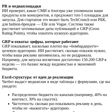
PR и медиаплощадки
ИИ проверит, какие СМИ и блогеры уже упоминали ваши
продукты или конкурентов, и предложит топ-5 площадок для
запуска. Для стартапов это может быть TechCrunch или РБК,
для fashion-брендов — Elle или Vogue. Система также
рассчитает оптимальные даты публикаций и GRP (Gross
Rating Points), чтобы охватить нужную аудиторию.
GRP и охваты: цифры, которые работают
GRP показывает, насколько плотно вы «бомбардируете»
целевую аудиторию. ИИ рассчитает, сколько показов нужно,
чтобы ваша реклама запомнилась, но не раздражала.
Например, для запуска косметики достаточно 150-200 GRP в
неделю — это баланс между видимостью и экономией
бюджета.
Excel-структура: от идеи до реализации
Чатбот выдаст медиаплан в виде таблицы с формулами, где вы
увидите:
Распределение бюджета по каналам (например, 40% на
контекст, 30% на соцсети).
Частотность: сколько раз показывать рекламу в день,
чтобы не «выжигать» аудиторию.