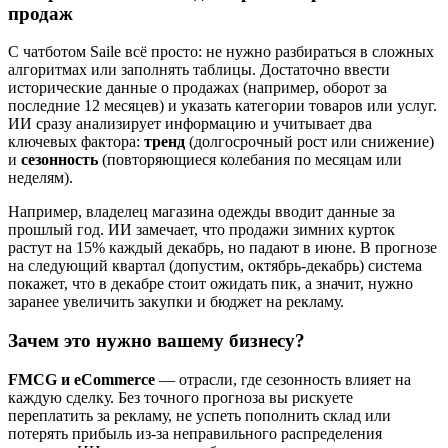
продаж
С чатботом Saile всё просто: не нужно разбираться в сложных
алгоритмах или заполнять таблицы. Достаточно ввести
исторические данные о продажах (например, оборот за
последние 12 месяцев) и указать категории товаров или услуг.
ИИ сразу анализирует информацию и учитывает два
ключевых фактора:
тренд
(долгосрочный рост или снижение)
и
сезонность
(повторяющиеся колебания по месяцам или
неделям).
Например, владелец магазина одежды вводит данные за
прошлый год. ИИ замечает, что продажи зимних курток
растут на 15% каждый декабрь, но падают в июне. В прогнозе
на следующий квартал (допустим, октябрь-декабрь) система
покажет, что в декабре стоит ожидать пик, а значит, нужно
заранее увеличить закупки и бюджет на рекламу.
Зачем это нужно вашему бизнесу?
FMCG и eCommerce
— отрасли, где сезонность влияет на
каждую сделку. Без точного прогноза вы рискуете
переплатить за рекламу, не успеть пополнить склад или
потерять прибыль из-за неправильного распределения