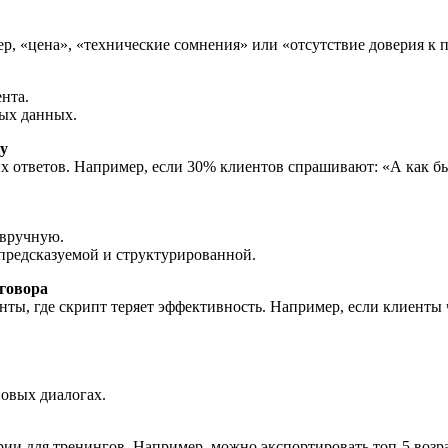
р, «цена», «технические сомнения» или «отсутствие доверия к п
нта.
вых данных.
у
 ответов. Например, если 30% клиентов спрашивают: «А как быс
 вручную.
предсказуемой и структурированной.
оговора
ы, где скрипт теряет эффективность. Например, если клиенты ч
новых диалогах.
рии для тренингов. Например, можно экспортировать топ-5 возр