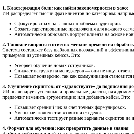
1. Кластеризация боли: как найти закономерности в хаосе
ИИ распределяет тысячи фраз клиентов по категориям: наприме
Сфокусироваться на главных проблемах аудитории.
Создать таргетированные предложения для каждого сегме
Автоматически обновлять портрет клиента на основе но
2. Типовые вопросы и ответы: меньше времени на обработк
Система составляет базу шаблонных возражений и эффективных
примерами из успешных кейсов. Это:
Ускоряет обучение новых сотрудников.
Снижает нагрузку на менеджеров — они не ищут ответы
Повышает конверсию, так как коммуникация становится 
3. Улучшение скриптов: от «здравствуйте» до подписания д
ИИ анализирует успешные и провальные диалоги, находя момент
предложит изменить аргументацию или добавить кейсы. Это:
Повышает средний чек за счет точных формулировок.
Уменьшает количество «зависших» сделок.
Автоматически тестирует разные варианты скриптов на 
4. Формат для обучения: как превратить данные в знания
Чатбот преобразует инсайты в чек-листы, воркшопы или сцена