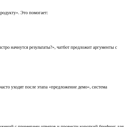
родукту». Это помогает:
тро начнутся результаты?», чатбот предложит аргументы с
асто уходят после этапа «предложение демо», система
ажений с примерами ответов и провести короткий брифинг для