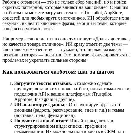
Работа с отзывами — это не только сбор мнений, но и поиск
скрытых паттернов, которые влияют на ваш бизнес. С нашим
чатботом вы можете загрузить тексты с Trustpilot, AppStore,
соцсетей или любых других источников. ИИ обработает их за
секунды, выделит ключевые фразы, эмоции и темы, которые
чаще всего упоминаются.
Например, если клиенты в соцсетях пишут: «Долгая доставка,
но качество товара отличное», ИИ сразу отметит две темы —
«доставка» и «качество» — и укажет, что первая вызывает
негатив, а вторая — позитив. Это помогает фокусироваться на
проблемах и укреплять сильные стороны.
Как пользоваться чатботом: шаг за шагом
Загрузите тексты отзывов
. Это можно сделать
вручную, вставив их в поле чатбота, или автоматически,
подключив API к вашим платформам (Trustpilot,
AppStore, Instagram и другие).
ИИ анализирует данные
. Он группирует фразы по
эмоциям (радость, разочарование, гнев и т.д.) и темам
(доставка, цена, функционал).
Получите готовый отчет
. Инсайты выдаются в
структурированном виде: списки, графики и
рекомендации. Их можно экспортировать в CRM или