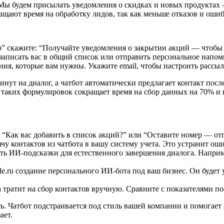
 Мы будем присылать уведомления о скидках и новых продуктах 
ащают время на обработку лидов, так как меньше отказов и оши
” скажите: “Получайте уведомления о закрытии акций — чтобы 
аписать вас в общий список или отправить персональное напом
ия, которые вам нужны. Укажите email, чтобы настроить рассы
инут на диалог, а чатбот автоматически предлагает контакт посл
таких формулировок сокращает время на сбор данных на 70% и 
“Как вас добавить в список акций?” или “Оставите номер — отпр
у контактов из чатбота в вашу систему учета. Это устранит ош
ь ИИ-подсказки для естественного завершения диалога. Например
ile.ru создание персонального ИИ-бота под ваш бизнес. Он буде
 тратит на сбор контактов вручную. Сравните с показателями п
ь. Чатбот подстраивается под стиль вашей компании и помогает 
ает.