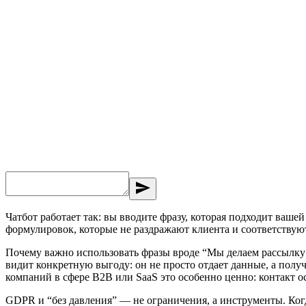
send
Чатбот работает так: вы вводите фразу, которая подходит ваш
формулировок, которые не раздражают клиента и соответствую
Почему важно использовать фразы вроде “Мы делаем рассылку 
видит конкретную выгоду: он не просто отдает данные, а пол
компаний в сфере B2B или SaaS это особенно ценно: контакт ос
GDPR и “без давления” — не ограничения, а инструменты. Когд