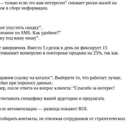
— только если это вам интересно” снижает риски жалоб на
бок в сборе информации.
не упустить скидку”.
инание по SMS. Как удобнее?”
лку под вашу нишу”.
е завершения. Вместо 5 сделок в день он фиксирует 15
повышает конверсию в повторные продажи на 25%, так как
авим ссылку на каталог”. Выберите то, что работает лучше.
ибки при переносе данных.
, после ответа на вопрос клиента: “Спасибо за интерес!
т учитывать специфику вашей аудитории и предлагать
осле автоматизации — разница покажет ROI.
собирать контакты, не отвлекая сотрудников от стратегических