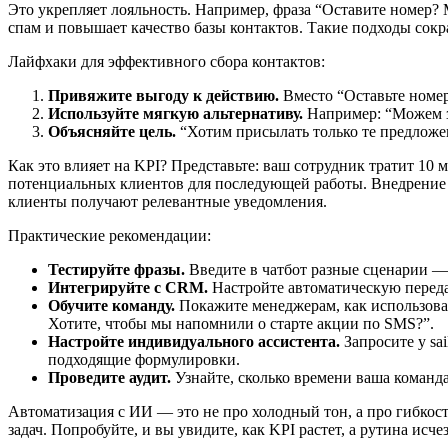
Это укрепляет лояльность. Например, фраза “Оставите номер?
спам и повышает качество базы контактов. Такие подходы сокр
Лайфхаки для эффективного сбора контактов:
Привяжите выгоду к действию.
Вместо “Оставьте номер
Используйте мягкую альтернативу.
Например: “Можем з
Объясняйте цель.
“Хотим присылать только те предложен
Как это влияет на KPI? Представьте: ваш сотрудник тратит 10 м
потенциальных клиентов для последующей работы. Внедрение 
клиенты получают релевантные уведомления.
Практические рекомендации:
Тестируйте фразы.
Введите в чатбот разные сценарии — 
Интегрируйте с CRM.
Настройте автоматическую передач
Обучите команду.
Покажите менеджерам, как использоват
Хотите, чтобы мы напомнили о старте акции по SMS?”.
Настройте индивидуального ассистента.
Запросите у sa
подходящие формулировки.
Проведите аудит.
Узнайте, сколько времени ваша команда
Автоматизация с ИИ — это не про холодный тон, а про гибкост
задач. Попробуйте, и вы увидите, как KPI растет, а рутина исчез