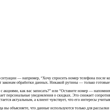
ей ситуации — например, “Хочу спросить номер телефона после 
т законам обработки данных. Никакой рутины — только готовые 
с акциями, как вас записать?” или “Оставите номер — напомни
учает персональные уведомления о скидках. Это снижает сопрот
тается актуальным, а клиент чувствует, что его интересы учиты
а вы объясняете, что данные используются только для рассылки