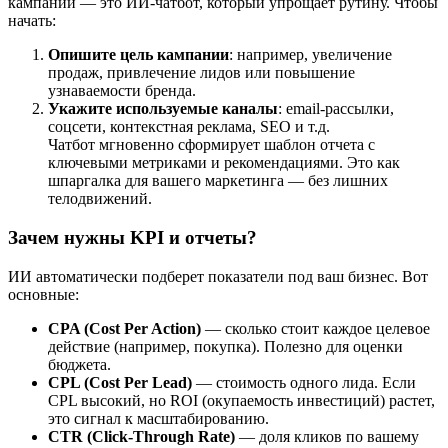
кампаний — это ИИ-чатбот, который упрощает рутину. Чтобы
начать:
Опишите цель кампании
: например, увеличение
продаж, привлечение лидов или повышение
узнаваемости бренда.
Укажите используемые каналы
: email-рассылки,
соцсети, контекстная реклама, SEO и т.д.
Чатбот мгновенно сформирует шаблон отчета с
ключевыми метриками и рекомендациями. Это как
шпаргалка для вашего маркетинга — без лишних
телодвижений.
Зачем нужны KPI и отчеты?
ИИ автоматически подберет показатели под ваш бизнес. Вот
основные:
CPA (Cost Per Action)
— сколько стоит каждое целевое
действие (например, покупка). Полезно для оценки
бюджета.
CPL (Cost Per Lead)
— стоимость одного лида. Если
CPL высокий, но ROI (окупаемость инвестиций) растет,
это сигнал к масштабированию.
CTR (Click-Through Rate)
— доля кликов по вашему