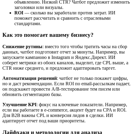
объявлению. Низкий CTR? Чатбот предложит изменить
заголовки или визуалы.
ROI
— сколько вы заработали против затрат. ИИ
поможет рассчитать и сравнить с отраслевыми
стандартами.
Как это помогает вашему бизнесу?
Снижение рутины
: вместо того чтобы тратить часы на сбор
данных, чатбот подготовит отчет за минуты. Например, вы
запускаете кампанию в Instagram и Яндекс.Директ. ИИ
соберет метрики из обоих каналов, выделит, где CPL выше, а
CTR ниже среднего, и предложит адаптировать таргет.
Автоматизация решений
: чатбот не только покажет цифры,
но и даст рекомендации. Если ROI по email-рассылкам падает,
он подскажет провести A/B-тестирование тем писем или
обновить сегментацию базы.
Улучшение KPI
: фокус на ключевые показатели. Например,
если вы работаете в e-commerce, акцент будет на CPA и ROI.
Для B2B важны CPL и конверсия лидов в сделки. ИИ
адаптирует отчет под ваши приоритеты.
Лайфхаки и методологии для анализа