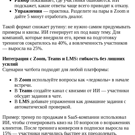
Разбор
показывает, где участники ошибаются. ИИ
подскажет, какие ответы чаще всего приводят к отказу.
Упражнения
— практика. Разделите на пары в Zoom и
дайте 5 минут отработать диалог.
Такой формат снижает рутину: не нужно самим придумывать
примеры и квизы. ИИ генерирует их под вашу тему. Для
компаний, которые внедрили его, время на подготовку
тренингов сократилось на 40%, а вовлеченность участников
— выросла на 25%.
Интеграция с Zoom, Teams и LMS: гибкость без лишних
усилий
Сценарии чатбота подходят для любой платформы:
В
Zoom
используйте вопросы как «ледоколы» в начале
встречи.
В
Teams
создайте канал с квизами от ИИ — участники
обсудят задания в чате.
В
LMS
добавьте упражнения как домашние задания с
автоматической проверкой.
Пример: тренер по продажам в SaaS-компании использовал
ИИ, чтобы сгенерировать квиз на 10 вопросов о возражениях
клиентов. После тренинга конверсия в подписки выросла на
15% — участники научились быстрее их преодолевать.