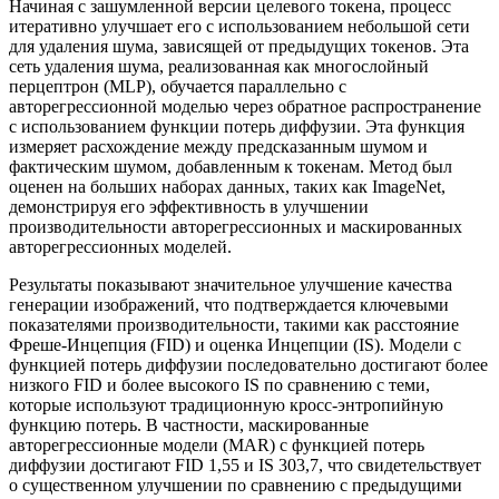
Начиная с зашумленной версии целевого токена, процесс
итеративно улучшает его с использованием небольшой сети
для удаления шума, зависящей от предыдущих токенов. Эта
сеть удаления шума, реализованная как многослойный
перцептрон (MLP), обучается параллельно с
авторегрессионной моделью через обратное распространение
с использованием функции потерь диффузии. Эта функция
измеряет расхождение между предсказанным шумом и
фактическим шумом, добавленным к токенам. Метод был
оценен на больших наборах данных, таких как ImageNet,
демонстрируя его эффективность в улучшении
производительности авторегрессионных и маскированных
авторегрессионных моделей.
Результаты показывают значительное улучшение качества
генерации изображений, что подтверждается ключевыми
показателями производительности, такими как расстояние
Фреше-Инцепция (FID) и оценка Инцепции (IS). Модели с
функцией потерь диффузии последовательно достигают более
низкого FID и более высокого IS по сравнению с теми,
которые используют традиционную кросс-энтропийную
функцию потерь. В частности, маскированные
авторегрессионные модели (MAR) с функцией потерь
диффузии достигают FID 1,55 и IS 303,7, что свидетельствует
о существенном улучшении по сравнению с предыдущими