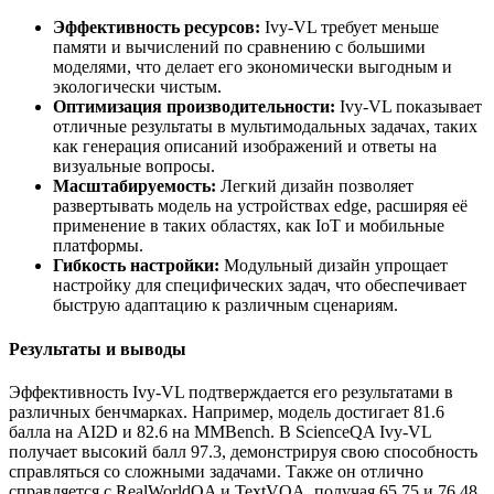
Эффективность ресурсов:
Ivy-VL требует меньше
памяти и вычислений по сравнению с большими
моделями, что делает его экономически выгодным и
экологически чистым.
Оптимизация производительности:
Ivy-VL показывает
отличные результаты в мультимодальных задачах, таких
как генерация описаний изображений и ответы на
визуальные вопросы.
Масштабируемость:
Легкий дизайн позволяет
развертывать модель на устройствах edge, расширяя её
применение в таких областях, как IoT и мобильные
платформы.
Гибкость настройки:
Модульный дизайн упрощает
настройку для специфических задач, что обеспечивает
быструю адаптацию к различным сценариям.
Результаты и выводы
Эффективность Ivy-VL подтверждается его результатами в
различных бенчмарках. Например, модель достигает 81.6
балла на AI2D и 82.6 на MMBench. В ScienceQA Ivy-VL
получает высокий балл 97.3, демонстрируя свою способность
справляться со сложными задачами. Также он отлично
справляется с RealWorldQA и TextVQA, получая 65.75 и 76.48