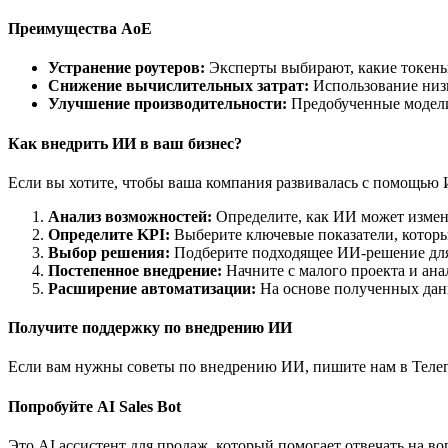
Преимущества AoE
Устранение роутеров:
Эксперты выбирают, какие токены 
Снижение вычислительных затрат:
Использование низк
Улучшение производительности:
Предобученные модели
Как внедрить ИИ в ваш бизнес?
Если вы хотите, чтобы ваша компания развивалась с помощью 
Анализ возможностей:
Определите, как ИИ может измен
Определите KPI:
Выберите ключевые показатели, котор
Выбор решения:
Подберите подходящее ИИ-решение для
Постепенное внедрение:
Начните с малого проекта и ана
Расширение автоматизации:
На основе полученных дан
Получите поддержку по внедрению ИИ
Если вам нужны советы по внедрению ИИ, пишите нам в Теле
Попробуйте AI Sales Bot
Это AI ассистент для продаж, который помогает отвечать на в