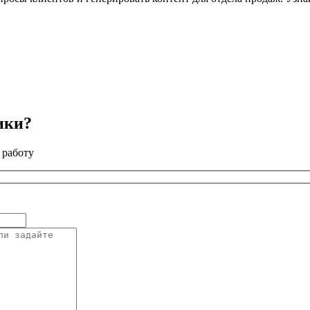
ики?
 работу