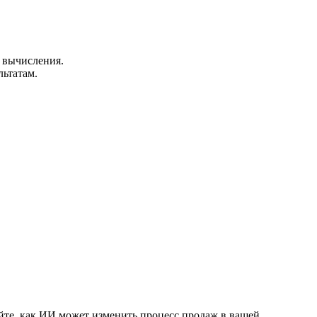
 вычисления.
ьтатам.
айте, как ИИ может изменить процесс продаж в вашей