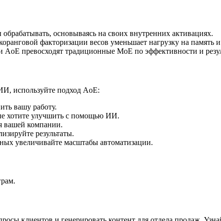
обрабатывать, основываясь на своих внутренних активациях.
оранговой факторизации весов уменьшает нагрузку на память и
 AoE превосходят традиционные MoE по эффективности и резул
ИИ, используйте подход AoE:
ить вашу работу.
ые хотите улучшить с помощью ИИ.
 вашей компании.
лизируйте результаты.
ных увеличивайте масштабы автоматизации.
грам.
опросы клиентов и генерировать контент для отдела продаж. Узн